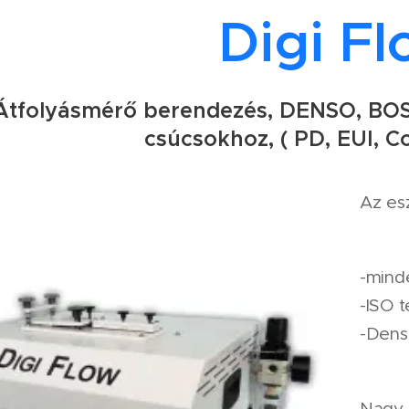
Digi F
Átfolyásmérő berendezés, DENSO, BOS
csúcsokhoz, ( PD, EUI, C
Az esz
-minde
-ISO t
-Dens
Nagy 