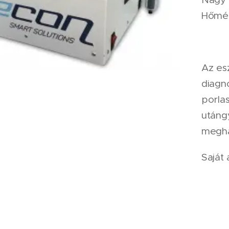
Hőmér
Az es
diagn
porla
utángy
megha
Saját 