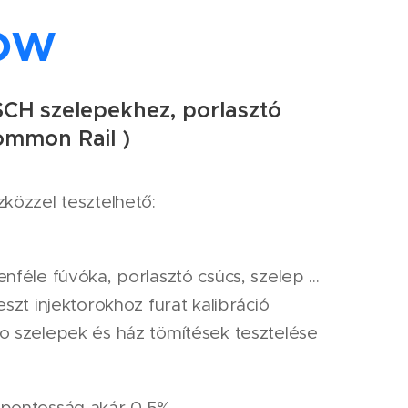
low
CH szelepekhez, porlasztó
ommon Rail )
közzel tesztelhető:
nféle fúvóka, porlasztó csúcs, szelep ...
eszt injektorokhoz furat kalibráció
o szelepek és ház tömítések tesztelése
pontosság akár 0,5%