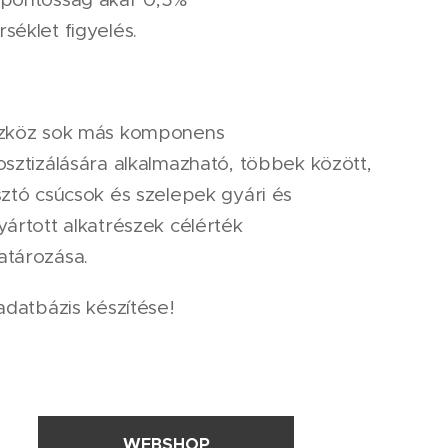
séklet figyelés.
zköz sok más komponens
osztizálására alkalmazható, többek között,
sztó csúcsok és szelepek gyári és
ártott alkatrészek célérték
tározása.
adatbázis készítése!
WEBSHOP