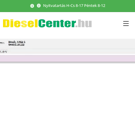
Nyitvatartás H-Cs 8-17 Péntek 8-12